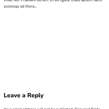
vitae, leo. Praesent eu elit. Ut eu ligula. Class aptent taciti
sociosqu ad litora…
Leave a Reply