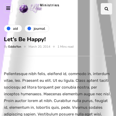
aid
journal
Let’s Be Happy!
By
EddieYon
March 20, 2014
1 Mins read
Pellentesque nibh felis, eleifend id, commodo in, interdum
vitae, leo. Praesent eu elit. Ut eu ligula. Class aptent taciti
sociosqu ad litora torquent per conubia nostra, per
inceptos hymenaeos. Maecenas elementum augue nec nisl.
Proin auctor lorem at nibh. Curabitur nulla purus, feugiat
id, elementum in, lobortis quis, pede. Vivamus sodales
adipiscing sapien. Vestibulum posuere nulla eget wisi.