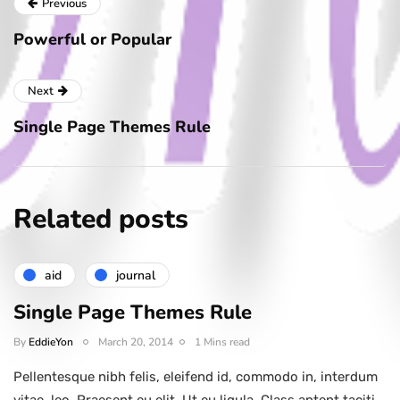
Previous
Powerful or Popular
Next
Single Page Themes Rule
Related posts
aid
journal
Single Page Themes Rule
By
EddieYon
March 20, 2014
1 Mins read
Pellentesque nibh felis, eleifend id, commodo in, interdum