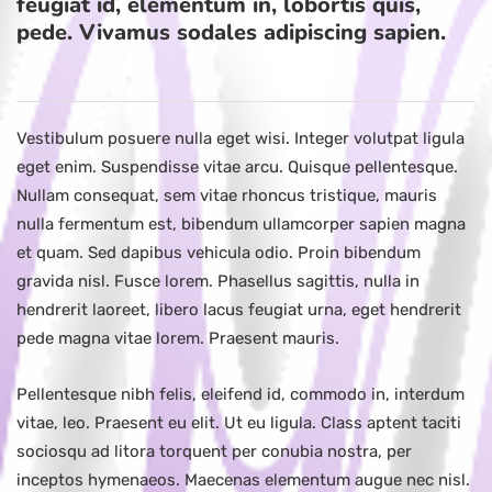
feugiat id, elementum in, lobortis quis,
pede. Vivamus sodales adipiscing sapien.
Vestibulum posuere nulla eget wisi. Integer volutpat ligula
eget enim. Suspendisse vitae arcu. Quisque pellentesque.
Nullam consequat, sem vitae rhoncus tristique, mauris
nulla fermentum est, bibendum ullamcorper sapien magna
et quam. Sed dapibus vehicula odio. Proin bibendum
gravida nisl. Fusce lorem. Phasellus sagittis, nulla in
hendrerit laoreet, libero lacus feugiat urna, eget hendrerit
pede magna vitae lorem. Praesent mauris.
Pellentesque nibh felis, eleifend id, commodo in, interdum
vitae, leo. Praesent eu elit. Ut eu ligula. Class aptent taciti
sociosqu ad litora torquent per conubia nostra, per
inceptos hymenaeos. Maecenas elementum augue nec nisl.